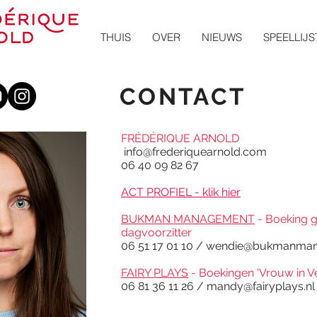
THUIS
OVER
NIEUWS
SPEELLIJS
CONTACT
FRÉDÉRIQUE ARNOLD
info@frederiquearnold.com
06 40 09 82 67
ACT PROFIEL - klik hier
BUKMAN MANAGEMENT
- Boeking g
dagvoorzitter
06 51 17 01 10 /
wendie@bukmanman
FAIRY PLAYS
- Boekingen 'Vrouw in Ve
06 81 36 11 26 /
mandy@fairyplays.nl