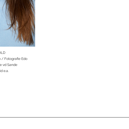
OLD
 / Fotografie Edo
je vd Sande
d e.a.